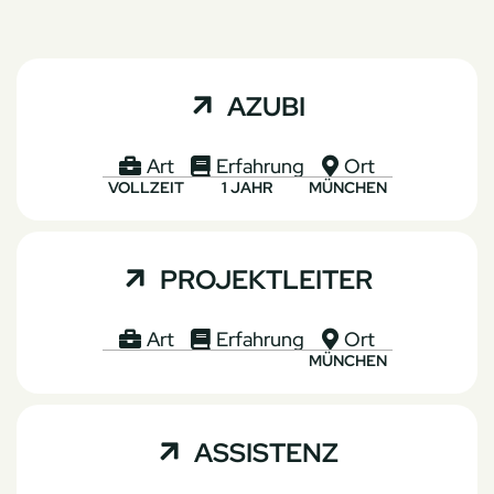

AZUBI
Art
Erfahrung
Ort



VOLLZEIT
1 JAHR
MÜNCHEN

PROJEKTLEITER
Art
Erfahrung
Ort



MÜNCHEN

ASSISTENZ