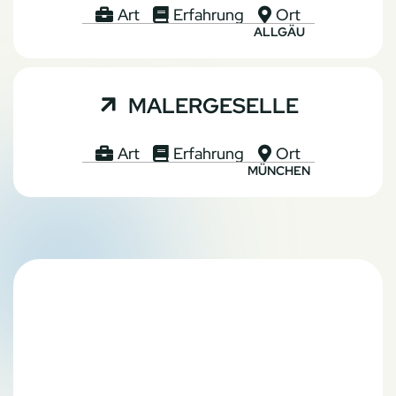
Art
Erfahrung
Ort



ALLGÄU

MALERGESELLE
Art
Erfahrung
Ort



MÜNCHEN