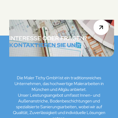
INTERESSE ODER FRAGEN?
KONTAKTIEREN SIE UNS!
Die Maler Tichy GmbH ist ein traditionsreiches
Unternehmen, das hochwertige Malerarbeiten in
München und Allgäu anbietet.
Unser Leistungsangebot umfasst Innen- und
Außenanstriche, Bodenbeschichtungen und
spezialisierte Sanierungsarbeiten, wobei wir auf
Qualität, Zuverlässigkeit und individuelle Lösungen